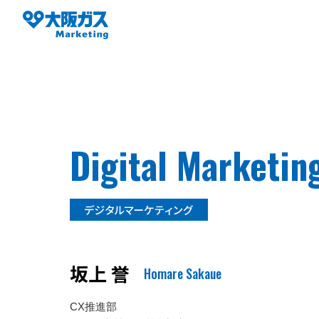
Digital
Marketin
坂上 誉
Homare Sakaue
CX推進部