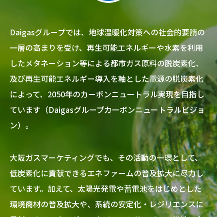
Daigasグループでは、地球温暖化対策への社会的要請の
一層の高まりを受け、再生可能エネルギーや水素を利用
したメタネーション等による都市ガス原料の脱炭素化、
及び再生可能エネルギー導入を軸とした電源の脱炭素化
によって、2050年のカーボンニュートラル実現を目指し
ています（Daigasグループカーボンニュートラルビジョ
ン）。
大阪ガスマーケティングでも、その活動の一環として、
低炭素化に貢献できるエネファームの普及拡大に尽力し
ています。加えて、太陽光発電や蓄電池をはじめとした
環境商材の普及拡大や、系統の安定化・レジリエンスに